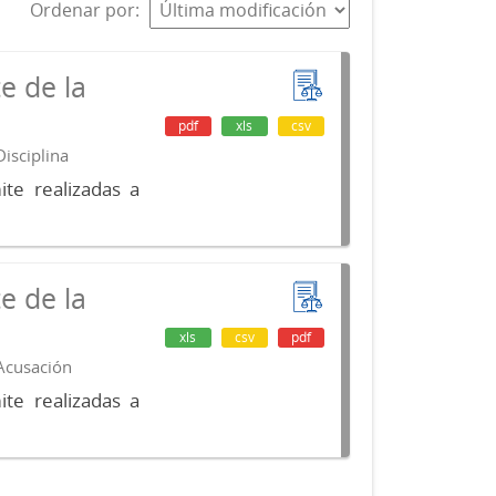
Ordenar por
e de la
pdf
xls
csv
isciplina
te realizadas a
e de la
xls
csv
pdf
 Acusación
te realizadas a