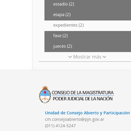
estadío (2)
etapa (2)
expedientes (2)
fase (2)
jueces (2)
Mostrar más
Unidad de Consejo Abierto y Participació
cm.consejoabierto@pjn.gov.ar
(011) 4124-5247