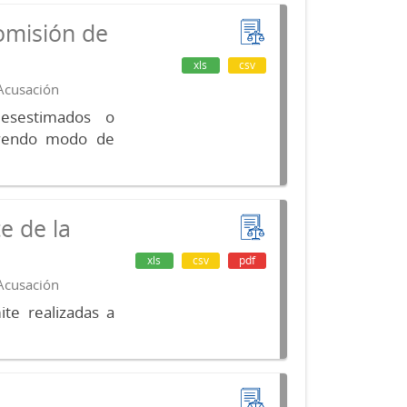
omisión de
xls
csv
 Acusación
desestimados o
luyendo modo de
e de la
xls
csv
pdf
 Acusación
te realizadas a