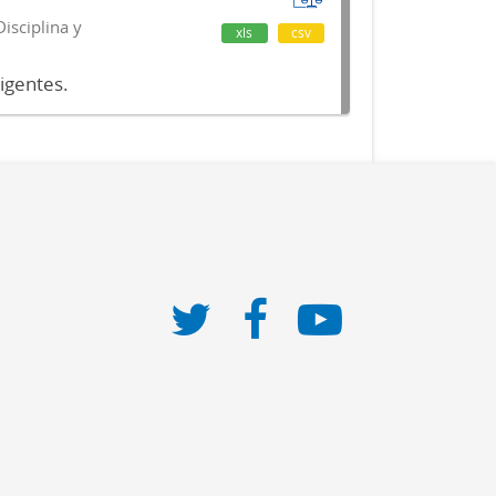
isciplina y
xls
csv
vigentes.