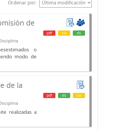
Ordenar por
omisión de
pdf
csv
xls
isciplina
desestimados o
luyendo modo de
e de la
pdf
xls
csv
isciplina
te realizadas a