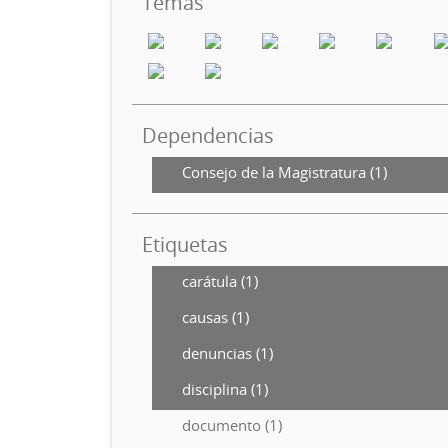
Temas
Dependencias
Consejo de la Magistratura (1)
Etiquetas
carátula (1)
causas (1)
denuncias (1)
disciplina (1)
documento (1)