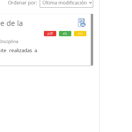
Ordenar por
e de la
pdf
xls
csv
isciplina
te realizadas a