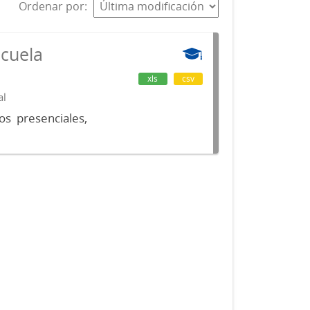
Ordenar por
scuela
xls
csv
al
os presenciales,