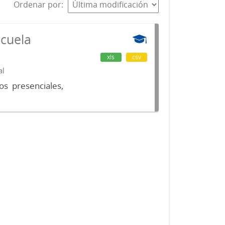
Ordenar por
scuela
xls
csv
al
os presenciales,