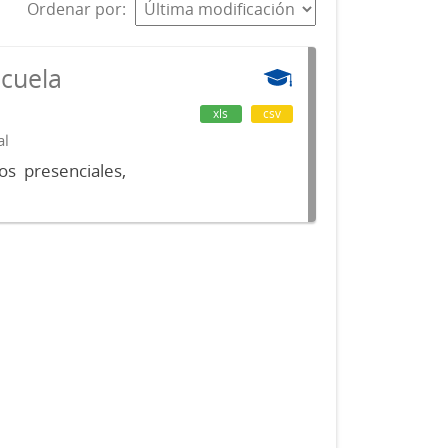
Ordenar por
scuela
xls
csv
al
os presenciales,