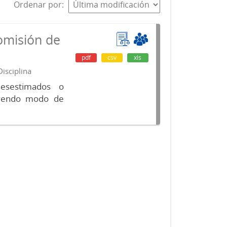
Ordenar por
omisión de
pdf
csv
xls
isciplina
desestimados o
luyendo modo de