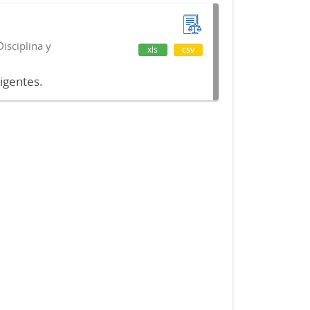
isciplina y
xls
csv
vigentes.