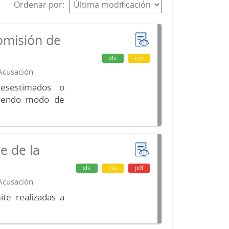
Ordenar por
omisión de
xls
csv
 Acusación
desestimados o
luyendo modo de
e de la
xls
csv
pdf
 Acusación
te realizadas a