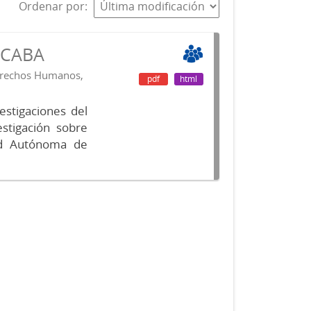
Ordenar por
s CABA
Derechos Humanos,
pdf
html
vestigaciones del
estigación sobre
ad Autónoma de