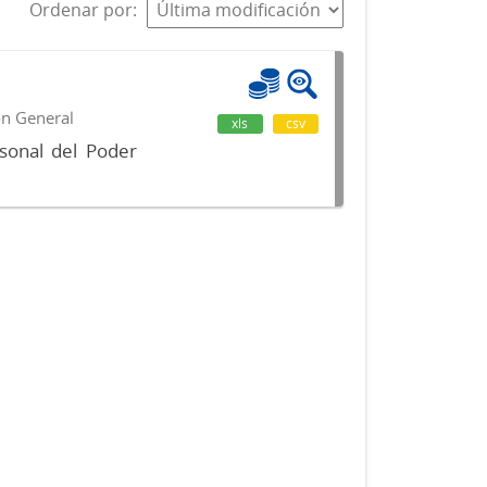
Ordenar por
ón General
xls
csv
sonal del Poder