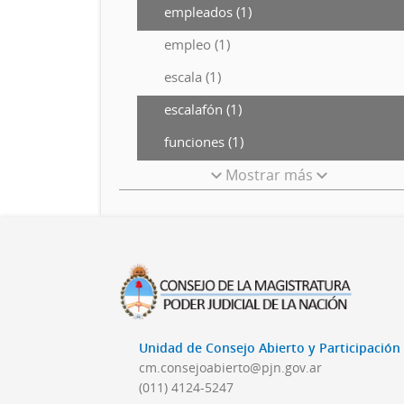
empleados (1)
empleo (1)
escala (1)
escalafón (1)
funciones (1)
Mostrar más
Unidad de Consejo Abierto y Participació
cm.consejoabierto@pjn.gov.ar
(011) 4124-5247