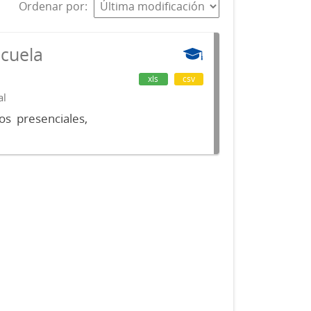
Ordenar por
scuela
xls
csv
al
os presenciales,