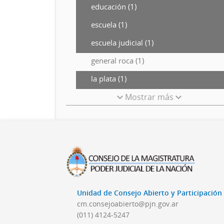
educación (1)
escuela (1)
escuela judicial (1)
general roca (1)
la plata (1)
Mostrar más
Unidad de Consejo Abierto y Participació
cm.consejoabierto@pjn.gov.ar
(011) 4124-5247