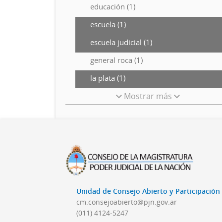
educación (1)
escuela (1)
escuela judicial (1)
general roca (1)
la plata (1)
Mostrar más
Unidad de Consejo Abierto y Participació
cm.consejoabierto@pjn.gov.ar
(011) 4124-5247