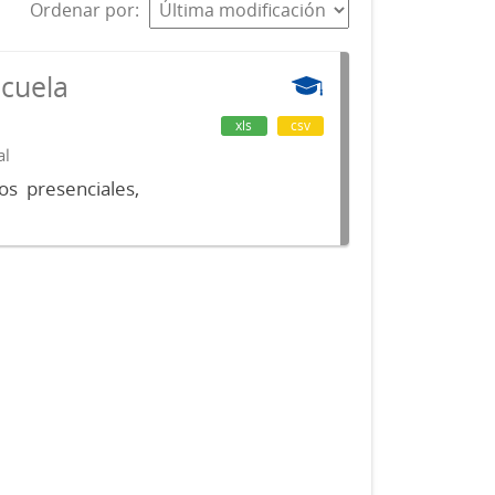
Ordenar por
scuela
xls
csv
al
os presenciales,