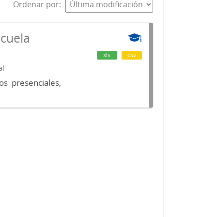
Ordenar por
scuela
xls
csv
al
os presenciales,