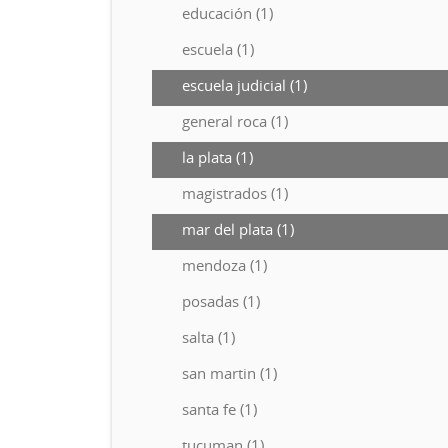
educación (1)
escuela (1)
escuela judicial (1)
general roca (1)
la plata (1)
magistrados (1)
mar del plata (1)
mendoza (1)
posadas (1)
salta (1)
san martin (1)
santa fe (1)
tucuman (1)