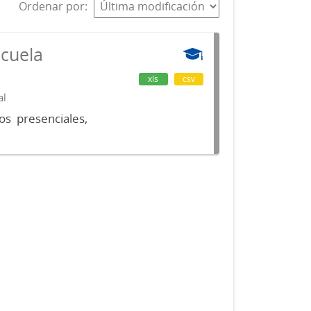
Ordenar por
scuela
xls
csv
al
os presenciales,