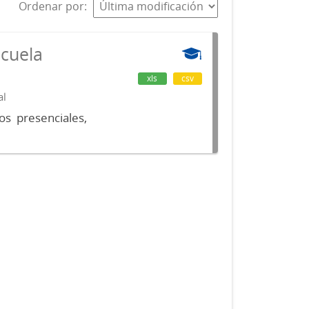
Ordenar por
scuela
xls
csv
al
os presenciales,