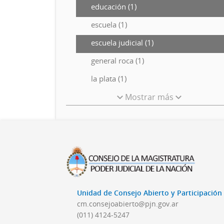
educación (1)
escuela (1)
escuela judicial (1)
general roca (1)
la plata (1)
Mostrar más
Unidad de Consejo Abierto y Participació
cm.consejoabierto@pjn.gov.ar
(011) 4124-5247