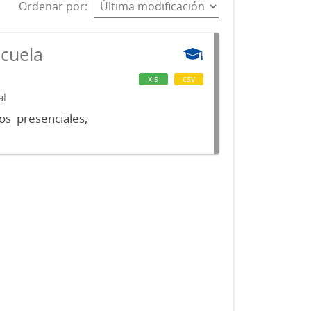
Ordenar por
scuela
xls
csv
al
os presenciales,