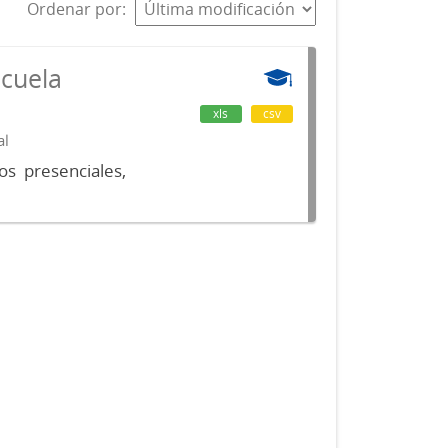
Ordenar por
scuela
xls
csv
al
os presenciales,