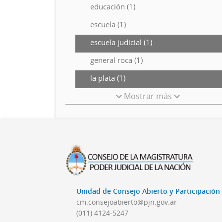
educación (1)
escuela (1)
escuela judicial (1)
general roca (1)
la plata (1)
Mostrar más
Unidad de Consejo Abierto y Participació
cm.consejoabierto@pjn.gov.ar
(011) 4124-5247