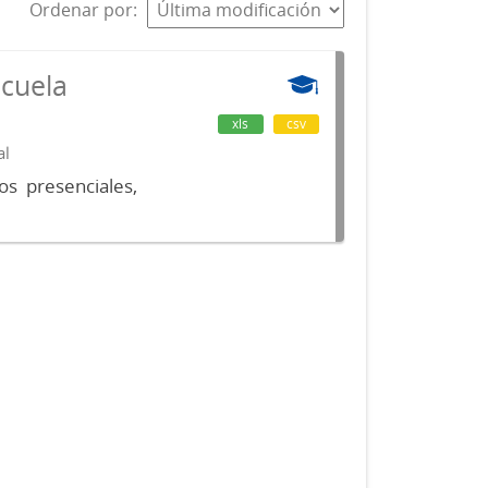
Ordenar por
scuela
xls
csv
al
os presenciales,