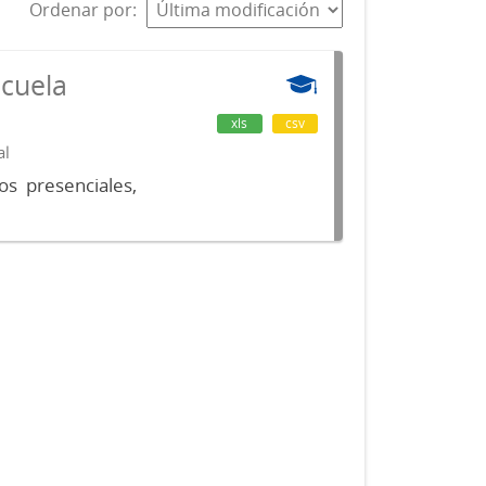
Ordenar por
scuela
xls
csv
al
os presenciales,