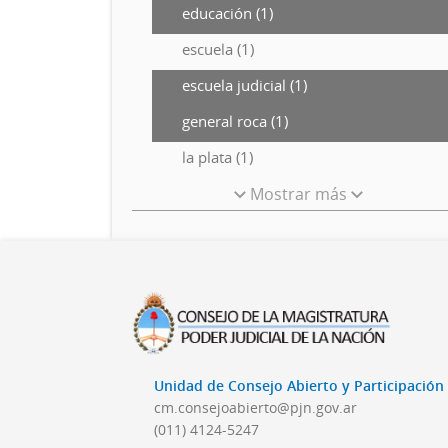
educación (1)
escuela (1)
escuela judicial (1)
general roca (1)
la plata (1)
Mostrar más
Unidad de Consejo Abierto y Participació
cm.consejoabierto@pjn.gov.ar
(011) 4124-5247