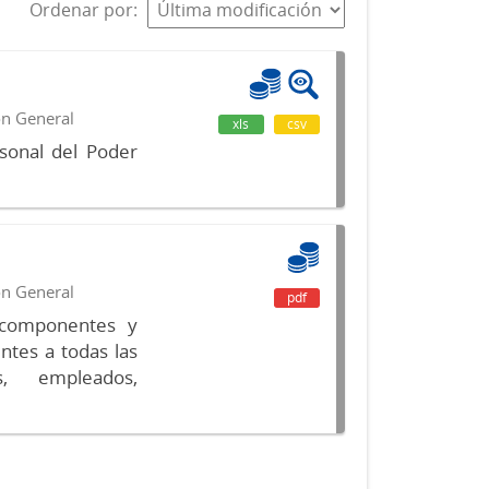
Ordenar por
ón General
xls
csv
sonal del Poder
ón General
pdf
s componentes y
ntes a todas las
s, empleados,