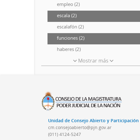
empleo (2)
escala (2)
escalafón (2)
funciones (2)
haberes (2)
Mostrar más
Unidad de Consejo Abierto y Participació
cm.consejoabierto@pjn.gov.ar
(011) 4124-5247