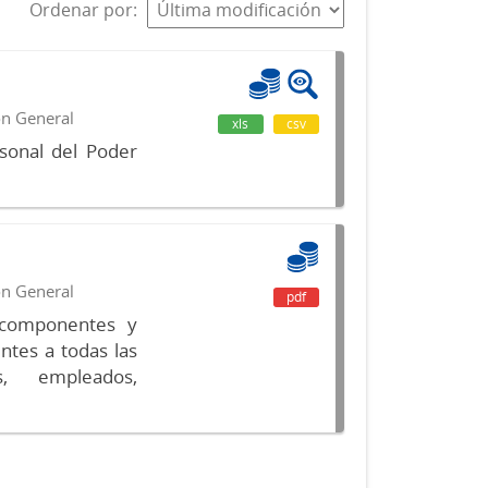
Ordenar por
ón General
xls
csv
sonal del Poder
ón General
pdf
s componentes y
ntes a todas las
s, empleados,