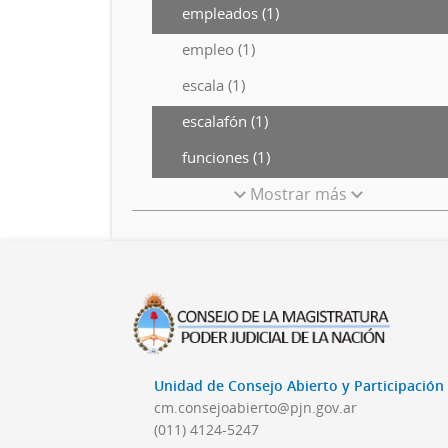
empleados (1)
empleo (1)
escala (1)
escalafón (1)
funciones (1)
Mostrar más
Unidad de Consejo Abierto y Participació
cm.consejoabierto@pjn.gov.ar
(011) 4124-5247