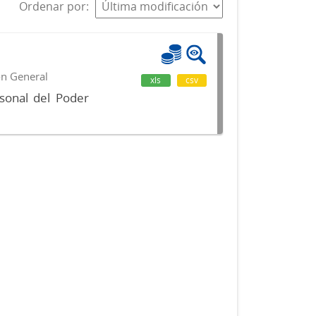
Ordenar por
ón General
xls
csv
sonal del Poder