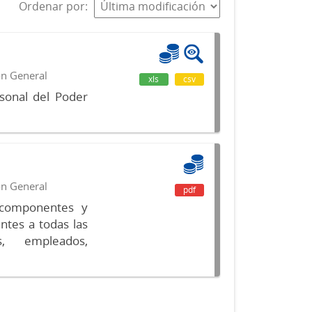
Ordenar por
ón General
xls
csv
sonal del Poder
ón General
pdf
s componentes y
ntes a todas las
s, empleados,