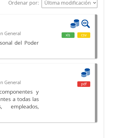
Ordenar por
ón General
xls
csv
sonal del Poder
ón General
pdf
s componentes y
ntes a todas las
s, empleados,