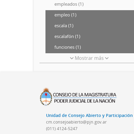
empleados (1)
empleo (1)
escala (1)
escalafón (1)
funciones (1)
Mostrar más
Unidad de Consejo Abierto y Participació
cm.consejoabierto@pjn.gov.ar
(011) 4124-5247