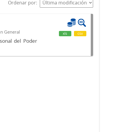
Ordenar por
ón General
xls
csv
sonal del Poder