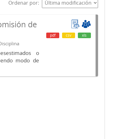
Ordenar por
omisión de
pdf
csv
xls
isciplina
desestimados o
luyendo modo de