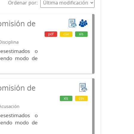
Ordenar por
omisión de
pdf
csv
xls
isciplina
desestimados o
luyendo modo de
omisión de
xls
csv
 Acusación
desestimados o
luyendo modo de