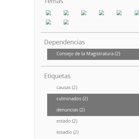
Temas
Dependencias
Consejo de la Magistratura (2)
Etiquetas
causas (2)
culminados (2)
denuncias (2)
estado (2)
estadío (2)