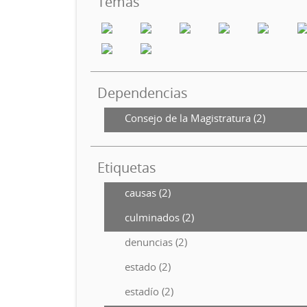
Temas
Dependencias
Consejo de la Magistratura (2)
Etiquetas
causas (2)
culminados (2)
denuncias (2)
estado (2)
estadío (2)