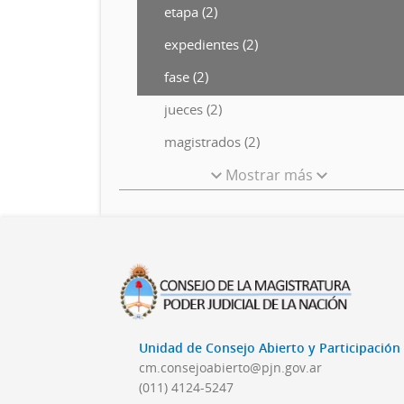
etapa (2)
expedientes (2)
fase (2)
jueces (2)
magistrados (2)
Mostrar más
Unidad de Consejo Abierto y Participació
cm.consejoabierto@pjn.gov.ar
(011) 4124-5247