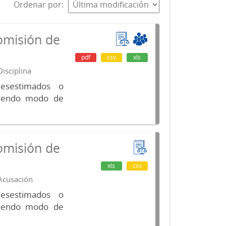
Ordenar por
omisión de
pdf
csv
xls
isciplina
desestimados o
luyendo modo de
omisión de
xls
csv
 Acusación
desestimados o
luyendo modo de