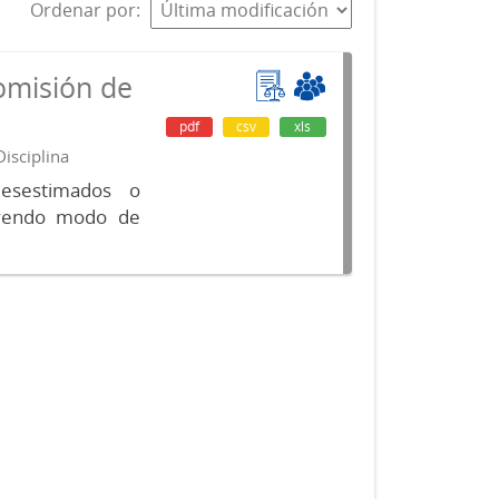
Ordenar por
omisión de
pdf
csv
xls
isciplina
desestimados o
luyendo modo de