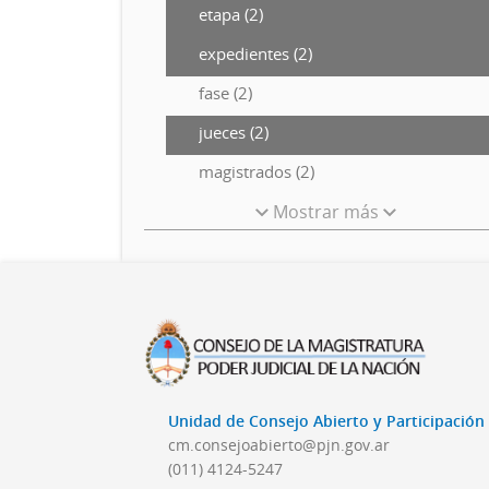
etapa (2)
expedientes (2)
fase (2)
jueces (2)
magistrados (2)
Mostrar más
Unidad de Consejo Abierto y Participació
cm.consejoabierto@pjn.gov.ar
(011) 4124-5247