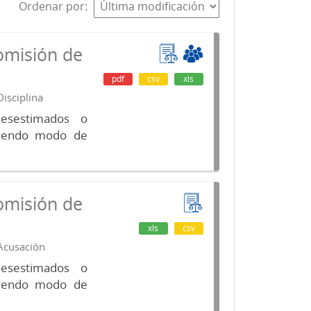
Ordenar por
omisión de
pdf
csv
xls
isciplina
desestimados o
luyendo modo de
omisión de
xls
csv
 Acusación
desestimados o
luyendo modo de