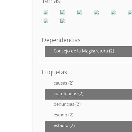
Temas
Dependencias
Consejo de la Magistratura (2)
Etiquetas
causas (2)
culminados (2)
denuncias (2)
estado (2)
estadío (2)