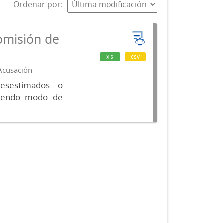
Ordenar por
omisión de
xls
csv
 Acusación
desestimados o
luyendo modo de