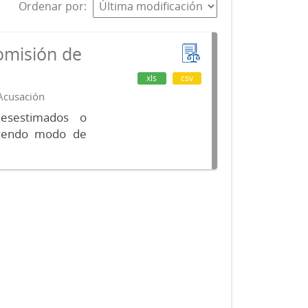
Ordenar por
omisión de
xls
csv
 Acusación
desestimados o
luyendo modo de