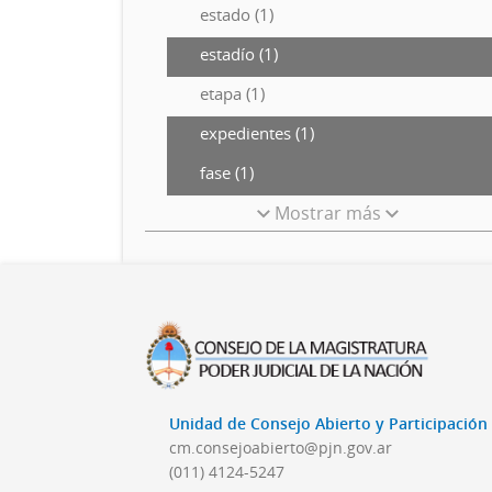
estado (1)
estadío (1)
etapa (1)
expedientes (1)
fase (1)
Mostrar más
Unidad de Consejo Abierto y Participació
cm.consejoabierto@pjn.gov.ar
(011) 4124-5247