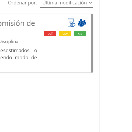
Ordenar por
omisión de
pdf
csv
xls
isciplina
desestimados o
luyendo modo de