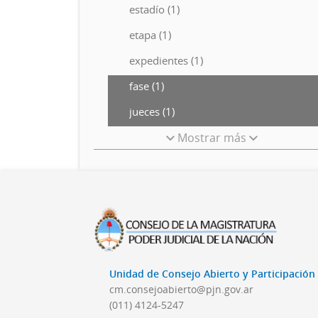
estadío (1)
etapa (1)
expedientes (1)
fase (1)
jueces (1)
Mostrar más
Unidad de Consejo Abierto y Participació
cm.consejoabierto@pjn.gov.ar
(011) 4124-5247