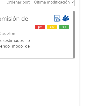
Ordenar por
omisión de
pdf
csv
xls
isciplina
desestimados o
luyendo modo de