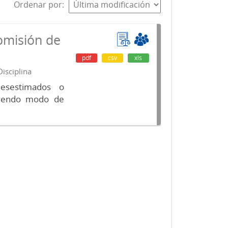
Ordenar por
omisión de
pdf
csv
xls
isciplina
desestimados o
luyendo modo de