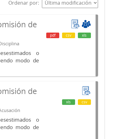
Ordenar por
omisión de
pdf
csv
xls
isciplina
desestimados o
luyendo modo de
omisión de
xls
csv
 Acusación
desestimados o
luyendo modo de