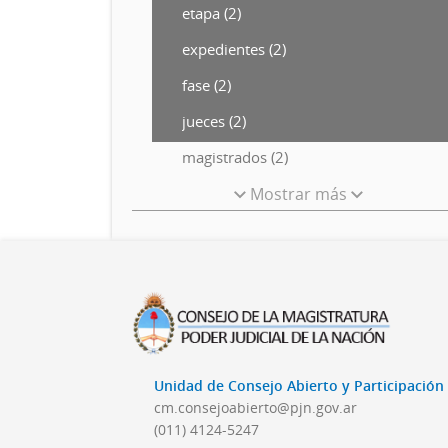
etapa (2)
expedientes (2)
fase (2)
jueces (2)
magistrados (2)
Mostrar más
Unidad de Consejo Abierto y Participació
cm.consejoabierto@pjn.gov.ar
(011) 4124-5247