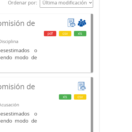
Ordenar por
omisión de
pdf
csv
xls
isciplina
desestimados o
luyendo modo de
omisión de
xls
csv
 Acusación
desestimados o
luyendo modo de