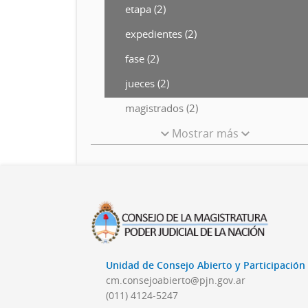
etapa (2)
expedientes (2)
fase (2)
jueces (2)
magistrados (2)
Mostrar más
Unidad de Consejo Abierto y Participació
cm.consejoabierto@pjn.gov.ar
(011) 4124-5247