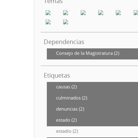
Temas
Dependencias
Consejo de la Magistratura (2)
Etiquetas
causas (2)
culminados (2)
denuncias (2)
estado (2)
estadío (2)