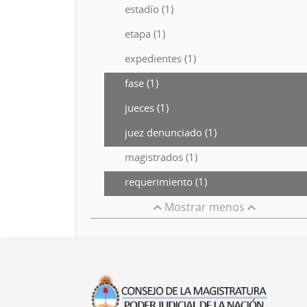
estadío (1)
etapa (1)
expedientes (1)
fase (1)
jueces (1)
juez denunciado (1)
magistrados (1)
requerimiento (1)
Mostrar menos