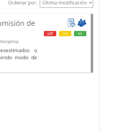
Ordenar por
omisión de
pdf
csv
xls
isciplina
desestimados o
luyendo modo de