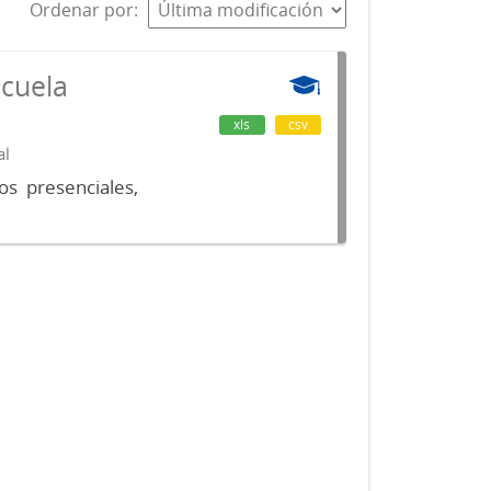
Ordenar por
scuela
xls
csv
al
os presenciales,