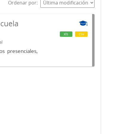
Ordenar por
scuela
xls
csv
al
os presenciales,