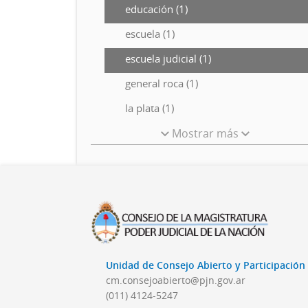
educación (1)
escuela (1)
escuela judicial (1)
general roca (1)
la plata (1)
Mostrar más
Unidad de Consejo Abierto y Participació
cm.consejoabierto@pjn.gov.ar
(011) 4124-5247