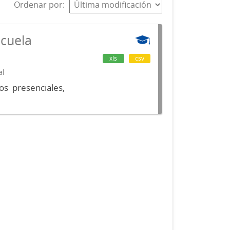
Ordenar por
scuela
xls
csv
al
os presenciales,