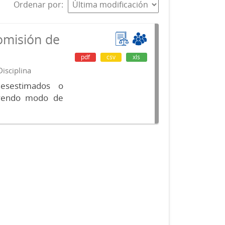
Ordenar por
omisión de
pdf
csv
xls
isciplina
desestimados o
luyendo modo de