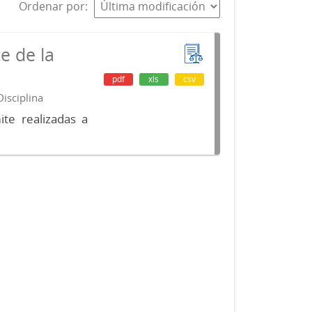
Ordenar por
e de la
pdf
xls
csv
isciplina
te realizadas a