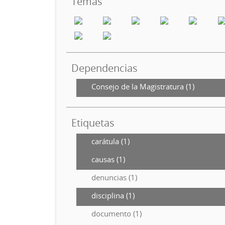
Temas
Dependencias
Consejo de la Magistratura (1)
Etiquetas
carátula (1)
causas (1)
denuncias (1)
disciplina (1)
documento (1)