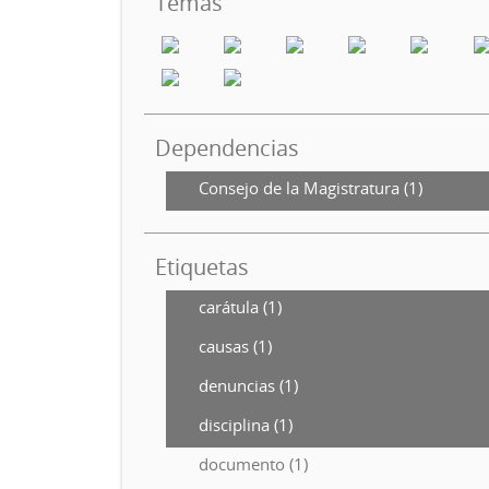
Temas
Dependencias
Consejo de la Magistratura (1)
Etiquetas
carátula (1)
causas (1)
denuncias (1)
disciplina (1)
documento (1)