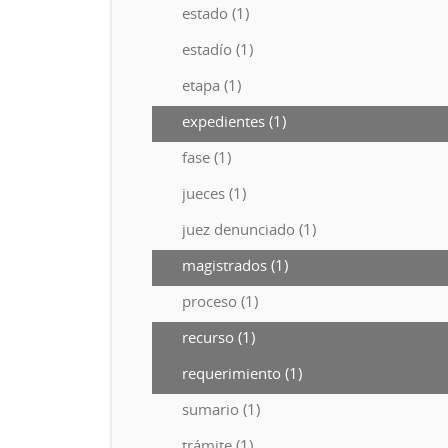
estado (1)
estadío (1)
etapa (1)
expedientes (1)
fase (1)
jueces (1)
juez denunciado (1)
magistrados (1)
proceso (1)
recurso (1)
requerimiento (1)
sumario (1)
trámite (1)