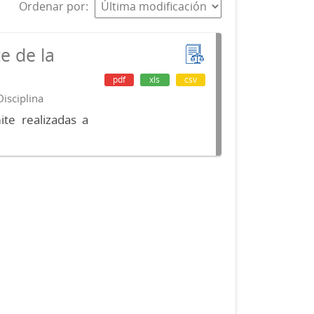
Ordenar por
e de la
pdf
xls
csv
isciplina
te realizadas a