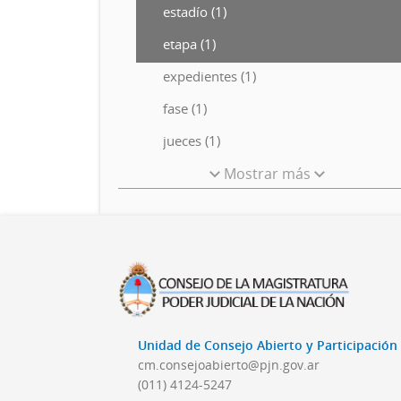
estadío (1)
etapa (1)
expedientes (1)
fase (1)
jueces (1)
Mostrar más
Unidad de Consejo Abierto y Participació
cm.consejoabierto@pjn.gov.ar
(011) 4124-5247