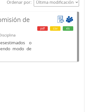
Ordenar por
omisión de
pdf
csv
xls
isciplina
desestimados o
luyendo modo de