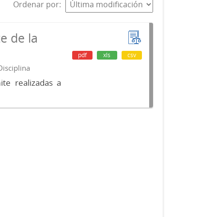
Ordenar por
e de la
pdf
xls
csv
isciplina
te realizadas a