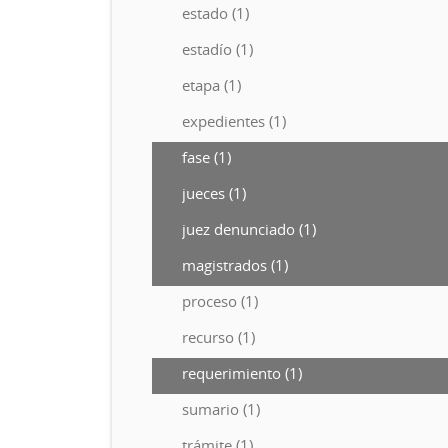
estado (1)
estadío (1)
etapa (1)
expedientes (1)
fase (1)
jueces (1)
juez denunciado (1)
magistrados (1)
proceso (1)
recurso (1)
requerimiento (1)
sumario (1)
trámite (1)