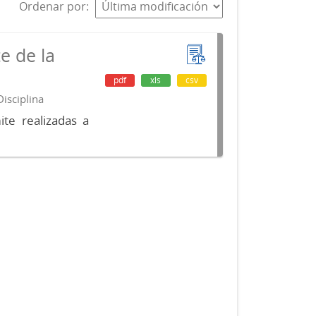
Ordenar por
e de la
pdf
xls
csv
isciplina
te realizadas a