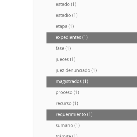
estado (1)
estadío (1)
etapa (1)
expedientes (1)
fase (1)
jueces (1)
juez denunciado (1)
magistrados (1)
proceso (1)
recurso (1)
requerimiento (1)
sumario (1)
trámite (1)