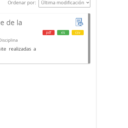
Ordenar por
e de la
pdf
xls
csv
isciplina
te realizadas a