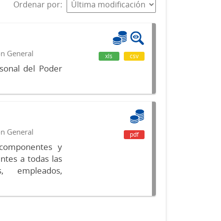
Ordenar por
ón General
xls
csv
sonal del Poder
ón General
pdf
s componentes y
ntes a todas las
s, empleados,