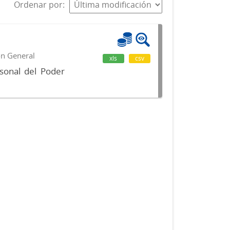
Ordenar por
ón General
xls
csv
sonal del Poder